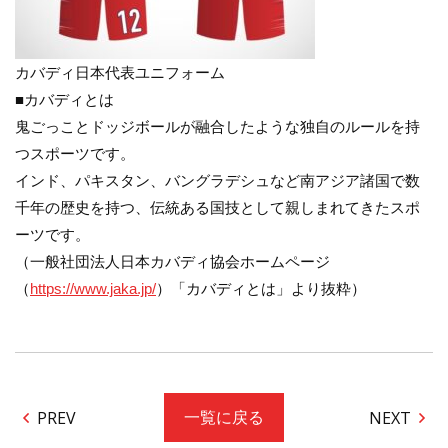
カバディ日本代表ユニフォーム
■カバディとは
鬼ごっことドッジボールが融合したような独自のルールを持
つスポーツです。
インド、パキスタン、バングラデシュなど南アジア諸国で数
千年の歴史を持つ、伝統ある国技として親しまれてきたスポ
ーツです。
（一般社団法人日本カバディ協会ホームページ
（
https://www.jaka.jp/
）「カバディとは」より抜粋）
PREV
NEXT
一覧に戻る