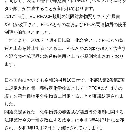
に関して、製造工程中で非意図的にPFOA（ペルフルオロオク
タン酸）が生成することが知られております。
2017年6月、EU REACH規則の制限対象物質リスト(付属書
XVII)が改正され、PFOAとその塩およびPFOA関連物質の使用
制限が追加されました。
これにより、2020 年7 月4 日以降、化合物としてPFOA の製
造と上市を禁止するとともに、PFOA が25ppbを超えて含有す
る混合物や成形品の製造時使用と上市が原則禁止されており
ます。
日本国内においても令和3年4月16日付で、化審法第2条第2項
に規定された第一種特定化学物質として「PFOAまたはその
塩」を第一種特定化学物質に指定することが閣議決定されま
した。
閣議決定された「化学物質の審査及び製造等の規制に関する
法律施行令の一部を改正する政令」は令和3年4月21日に公布
され、令和3年10月22日より施行されております。