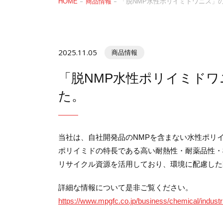
HOME
商品情報
「脱NMP水性ポリイミドワニス」
2025.11.05
商品情報
「脱NMP水性ポリイミド
た。
当社は、自社開発品のNMPを含まない水性ポリ
ポリイミドの特長である高い耐熱性・耐薬品性・
リサイクル資源を活用しており、環境に配慮した
詳細な情報について是非ご覧ください。
https://www.mpgfc.co.jp/business/chemical/industri