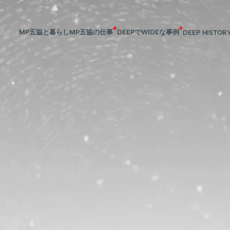
MP五協と暮らし
MP五協の仕事
DEEPでWIDEな事例
DEEP HISTOR